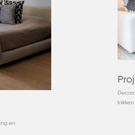
Pro
Decora
lakken
ang en