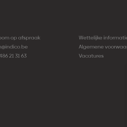
oom op afspraak
Wettelijke informati
n@indico.be
Algemene voorwaa
486 21 31 63
Vacatures