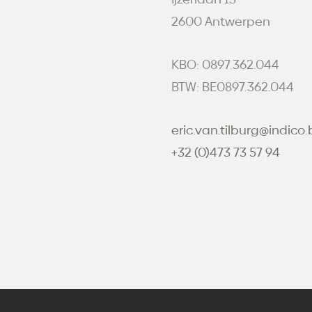
2600 Antwerpen
KBO: 0897.362.044
BTW: BE0897.362.044
eric.van.tilburg@indico.
+32 (0)473 73 57 94