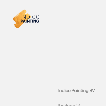
Skip
to
content
Indico Painting BV
Ijzerlaan 13