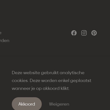
e
rden
Deze website gebruikt analytische
cookies. Deze worden enkel geplaatst
Created by
wanneer je op akkoord klikt.
Akkoord
Weigeren