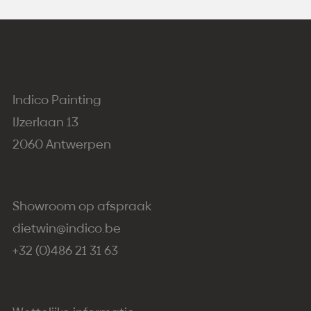
Indico Painting
IJzerlaan 13
2060 Antwerpen
Showroom op afspraak
dietwin@indico.be
+32 (0)486 21 31 63